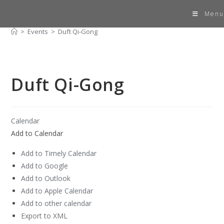
Skip
Duft Qi-Gong
Menu
to
content
>
Events
>
Duft Qi-Gong
Duft Qi-Gong
Calendar
Add to Calendar
Add to Timely Calendar
Add to Google
Add to Outlook
Add to Apple Calendar
Add to other calendar
Export to XML