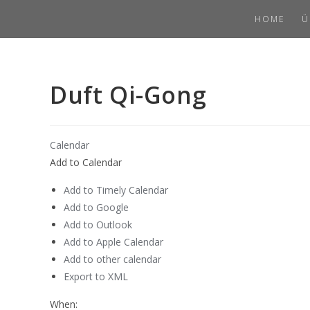
Skip
Duft Qi-Gong
HOME
Ü
to
content
Duft Qi-Gong
Calendar
Add to Calendar
Add to Timely Calendar
Add to Google
Add to Outlook
Add to Apple Calendar
Add to other calendar
Export to XML
When: