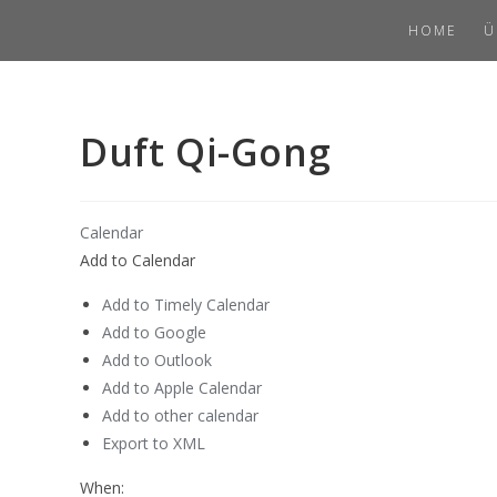
Skip
Duft Qi-Gong
HOME
Ü
to
content
Duft Qi-Gong
Calendar
Add to Calendar
Add to Timely Calendar
Add to Google
Add to Outlook
Add to Apple Calendar
Add to other calendar
Export to XML
When: