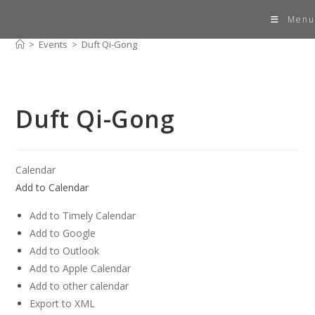
Skip
Duft Qi-Gong
Menu
to
content
>
Events
>
Duft Qi-Gong
Duft Qi-Gong
Calendar
Add to Calendar
Add to Timely Calendar
Add to Google
Add to Outlook
Add to Apple Calendar
Add to other calendar
Export to XML