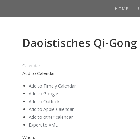
Skip
Daoistisches Qi-Gong
HOME
Ü
to
content
Daoistisches Qi-Gong
Calendar
Add to Calendar
Add to Timely Calendar
Add to Google
Add to Outlook
Add to Apple Calendar
Add to other calendar
Export to XML
When: