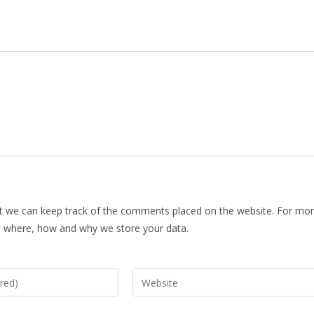
at we can keep track of the comments placed on the website. For mo
on where, how and why we store your data.
Enter
your
website