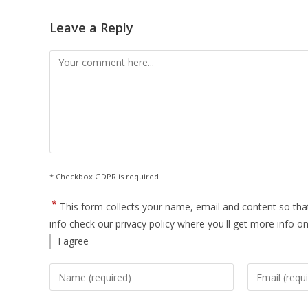
Leave a Reply
Comment
* Checkbox GDPR is required
*
This form collects your name, email and content so th
info check our privacy policy where you'll get more info 
I agree
Enter
Enter
your
your
name
email